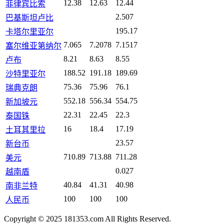
12.38
12.63
12.44
菲律宾比索
2.507
巴基斯坦卢比
195.17
卡塔尔里亚尔
7.065
7.2078
7.1517
塞尔维亚第纳尔
8.21
8.63
8.55
卢布
188.52
191.18
189.69
沙特里亚尔
75.36
75.96
76.1
瑞典克朗
552.18
556.34
554.75
新加坡元
22.31
22.45
22.3
泰国铢
16
18.4
17.19
土耳其里拉
23.57
新台币
710.89
713.88
711.28
美元
0.027
越南盾
40.84
41.31
40.98
南非兰特
100
100
100
人民币
Copyright © 2025 181353.com All Rights Reserved.